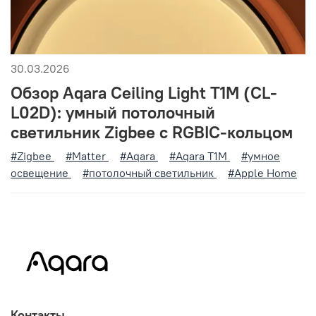
30.03.2026
Обзор Aqara Ceiling Light T1M (CL-
L02D): умный потолочный
светильник Zigbee с RGBIC-кольцом
#Zigbee
#Matter
#Aqara
#Aqara T1M
#умное
освещение
#потолочный светильник
#Apple Home
Контакты