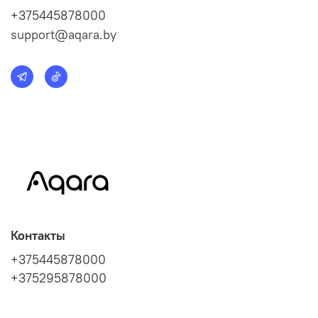
+375445878000
support@aqara.by
Контакты
+375445878000
+375295878000