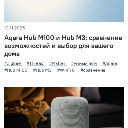
13.11.2025
Aqara Hub M100 и Hub M3: сравнение
возможностей и выбор для вашего
дома
#Zigbee
#Thread
#Matter
#умный дом
#Aqara
#Hub M100
#Hub M3
#Wi‑Fi 6
#сравнение