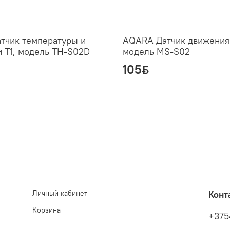
тчик температуры и
AQARA Датчик движения 
 T1, модель TH-S02D
модель MS-S02
105
ƃ
Личный кабинет
Конт
Корзина
+375