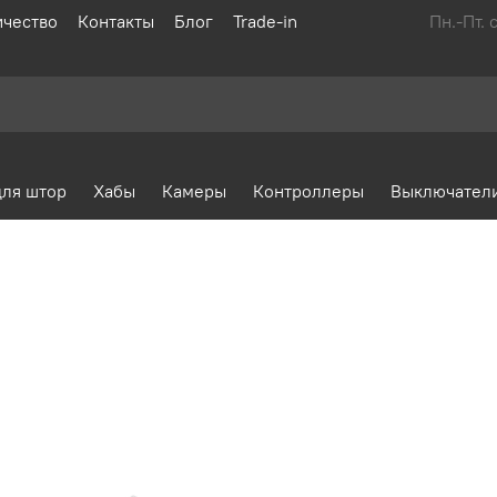
ичество
Контакты
Блог
Trade-in
Пн.-Пт. 
для штор
Хабы
Камеры
Контроллеры
Выключател