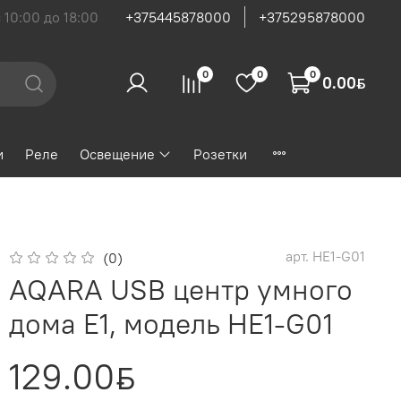
с 10:00 до 18:00
+375445878000
+375295878000
0
0
0
0.00
ƃ
и
Реле
Освещение
Розетки
арт.
HE1-G01
(0)
AQARA USB центр умного
дома E1, модель HE1-G01
129.00
ƃ