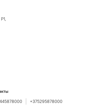
Р1,
акты
445878000
+375295878000