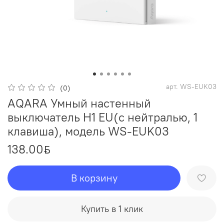
арт.
WS-EUK03
(0)
AQARA Умный настенный
выключатель H1 EU(с нейтралью, 1
клавиша), модель WS-EUK03
138.00
ƃ
В корзину
Купить в 1 клик