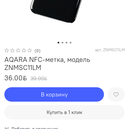
арт.
ZNMSC11LM
(0)
AQARA NFC-метка, модель
ZNMSC11LM
36.00
ƃ
39.00
ƃ
В корзину
Купить в 1 клик
Добавить в сравнение