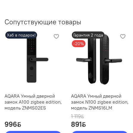
Сопутствующие товары
Хаб в подарок!
Гарантия 2 года
-20%
AQARA Умный дверной
AQARA Умный дверной
замок A100 zigbee edition,
замок N100 zigbee edition,
модель ZNMS02ES
модель ZNMS16LM
1 119
ƃ
996
891
ƃ
ƃ