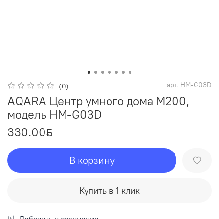
арт.
HM-G03D
(0)
AQARA Центр умного дома M200,
модель HM-G03D
330.00
ƃ
В корзину
Купить в 1 клик
Добавить в сравнение