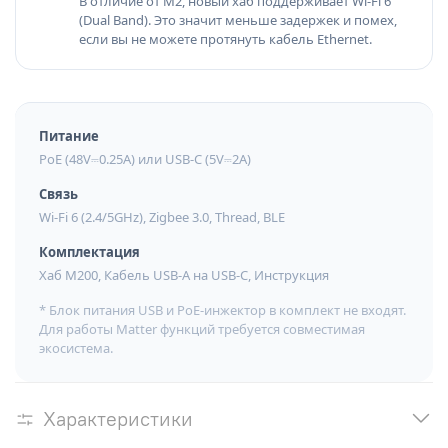
В отличие от M2, новый хаб поддерживает Wi-Fi 6
(Dual Band). Это значит меньше задержек и помех,
если вы не можете протянуть кабель Ethernet.
Питание
PoE (48V⎓0.25A) или USB-C (5V⎓2A)
Связь
Wi-Fi 6 (2.4/5GHz), Zigbee 3.0, Thread, BLE
Комплектация
Хаб M200, Кабель USB-A на USB-C, Инструкция
* Блок питания USB и PoE-инжектор в комплект не входят.
Для работы Matter функций требуется совместимая
экосистема.
Характеристики