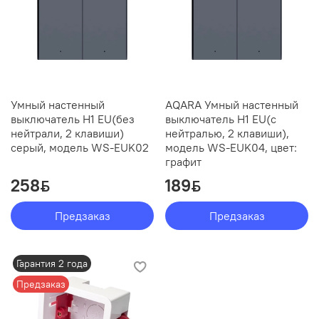
Умный настенный
AQARA Умный настенный
выключатель H1 EU(без
выключатель H1 EU(с
нейтрали, 2 клавиши)
нейтралью, 2 клавиши),
серый, модель WS-EUK02
модель WS-EUK04, цвет:
графит
258
189
ƃ
ƃ
Предзаказ
Предзаказ
Гарантия 2 года
Предзаказ