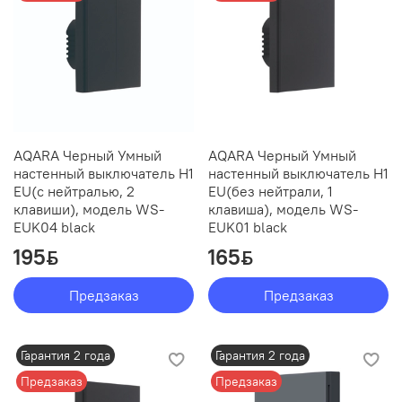
AQARA Черный Умный
AQARA Черный Умный
настенный выключатель H1
настенный выключатель H1
EU(с нейтралью, 2
EU(без нейтрали, 1
клавиши), модель WS-
клавиша), модель WS-
EUK04 black
EUK01 black
195
165
ƃ
ƃ
Предзаказ
Предзаказ
Гарантия 2 года
Гарантия 2 года
Предзаказ
Предзаказ