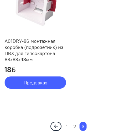
A01DRY-86 монтажная
коробка (подрозетник) из
ПВХ для гипсокартона
83х83х48мм
18
ƃ
Предзаказ
1
2
3