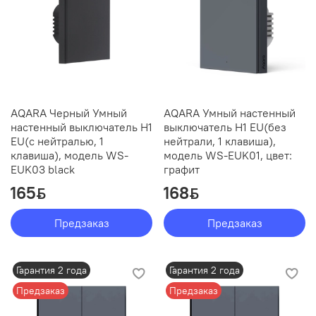
AQARA Черный Умный
AQARA Умный настенный
настенный выключатель H1
выключатель H1 EU(без
EU(с нейтралью, 1
нейтрали, 1 клавиша),
клавиша), модель WS-
модель WS-EUK01, цвет:
EUK03 black
графит
165
168
ƃ
ƃ
Предзаказ
Предзаказ
Гарантия 2 года
Гарантия 2 года
Предзаказ
Предзаказ