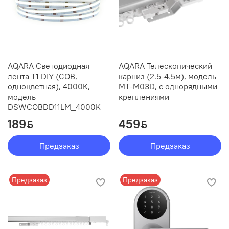
AQARA Светодиодная
AQARA Телескопический
лента T1 DIY (COB,
карниз (2.5-4.5м), модель
одноцветная), 4000K,
MT-M03D, с однорядными
модель
креплениями
DSWCOBDD11LM_4000K
189
459
ƃ
ƃ
Предзаказ
Предзаказ
Предзаказ
Предзаказ