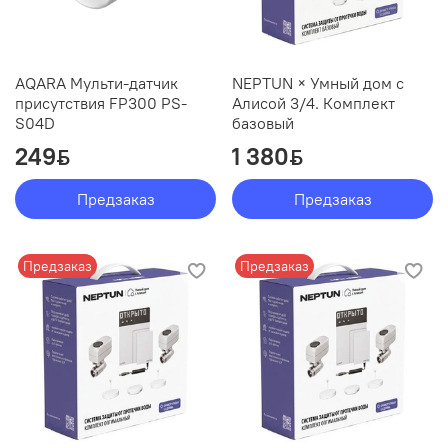
AQARA Мульти-датчик
NEPTUN × Умный дом с
присутствия FP300 PS-
Алисой 3/4. Комплект
S04D
базовый
249
1 380
ƃ
ƃ
Предзаказ
Предзаказ
Предзаказ
Предзаказ