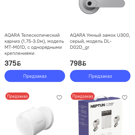
AQARA Телескопический
AQARA Умный замок U300,
карниз (1.75-3.0м), модель
серый, модель DL-
MT-M01D, с однорядными
D02D_gr
креплениями
375
798
ƃ
ƃ
Предзаказ
Предзаказ
Предзаказ
Предзаказ