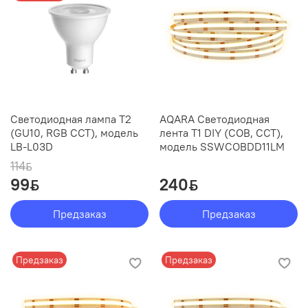
Светодиодная лампа T2
AQARA Светодиодная
(GU10, RGB CCT), модель
лента T1 DIY (COB, CCT),
LB-L03D
модель SSWCOBDD11LM
114
ƃ
99
240
ƃ
ƃ
Предзаказ
Предзаказ
Предзаказ
Предзаказ